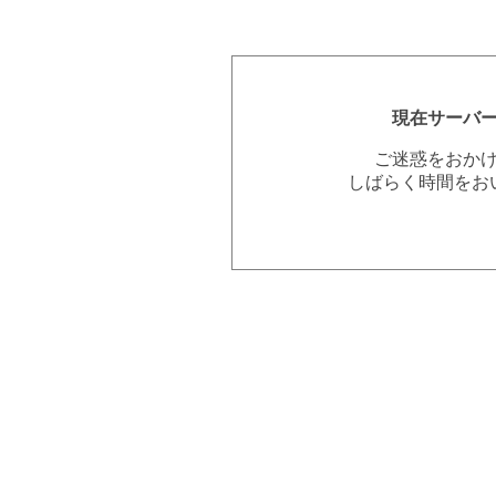
現在サーバ
ご迷惑をおか
しばらく時間をお