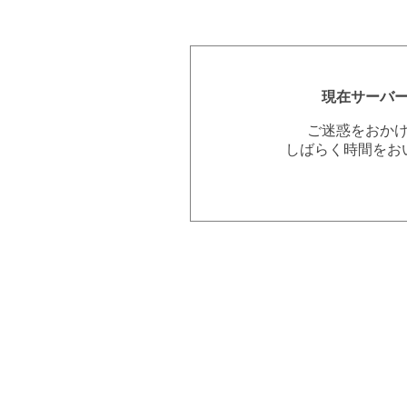
現在サーバ
ご迷惑をおか
しばらく時間をお