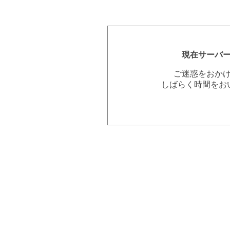
現在サーバ
ご迷惑をおか
しばらく時間をお