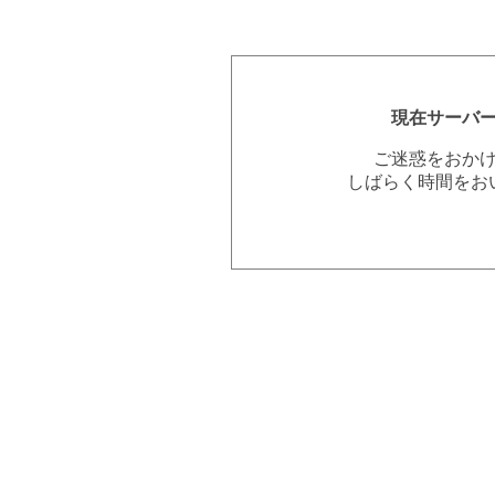
現在サーバ
ご迷惑をおか
しばらく時間をお