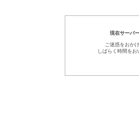
現在サーバ
ご迷惑をおか
しばらく時間をお