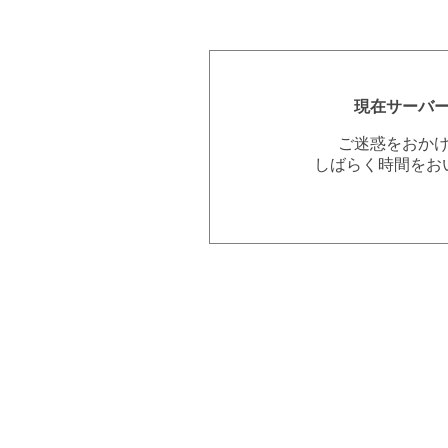
現在サーバ
ご迷惑をおか
しばらく時間をお