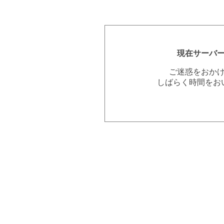
現在サーバ
ご迷惑をおか
しばらく時間をお