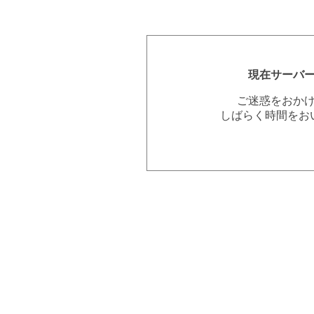
現在サーバ
ご迷惑をおか
しばらく時間をお