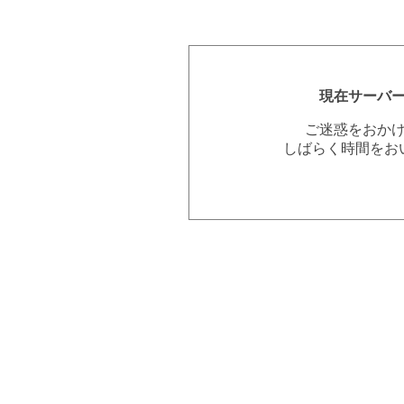
現在サーバ
ご迷惑をおか
しばらく時間をお