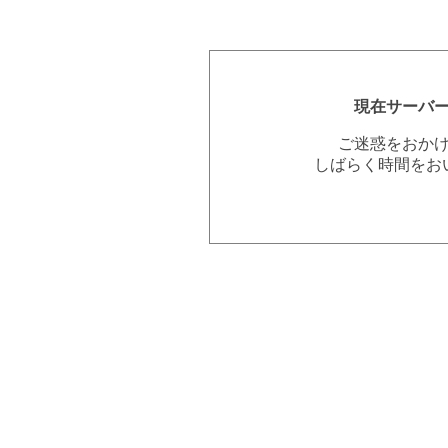
現在サーバ
ご迷惑をおか
しばらく時間をお