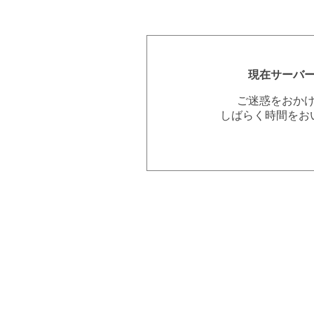
現在サーバ
ご迷惑をおか
しばらく時間をお