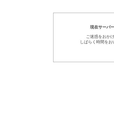
現在サーバ
ご迷惑をおか
しばらく時間をお