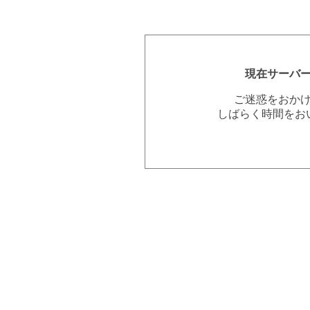
現在サーバ
ご迷惑をおか
しばらく時間をお