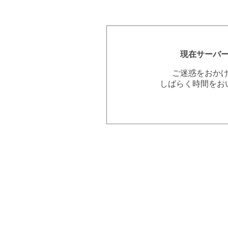
現在サーバ
ご迷惑をおか
しばらく時間をお