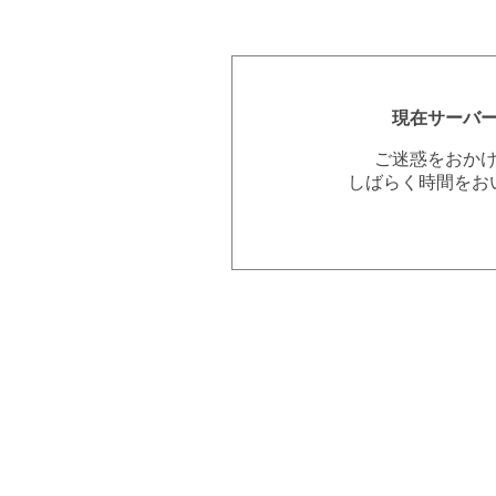
現在サーバ
ご迷惑をおか
しばらく時間をお