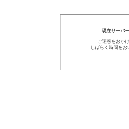
現在サーバ
ご迷惑をおか
しばらく時間をお