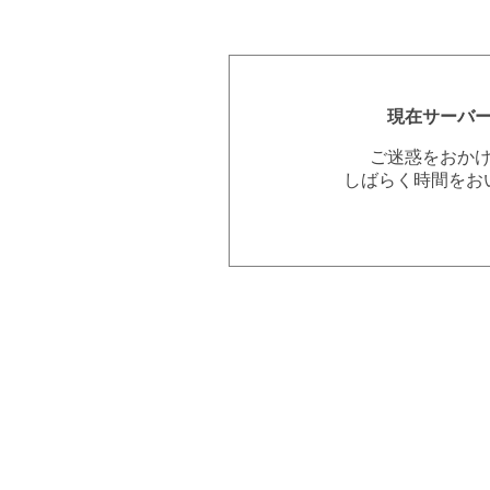
現在サーバ
ご迷惑をおか
しばらく時間をお