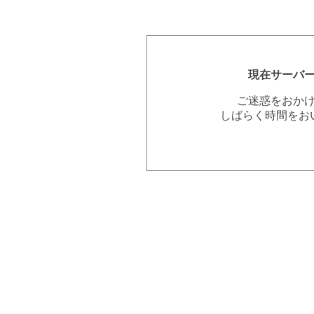
現在サーバ
ご迷惑をおか
しばらく時間をお