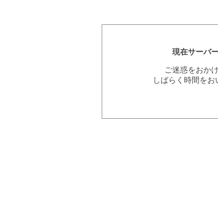
現在サーバ
ご迷惑をおか
しばらく時間をお