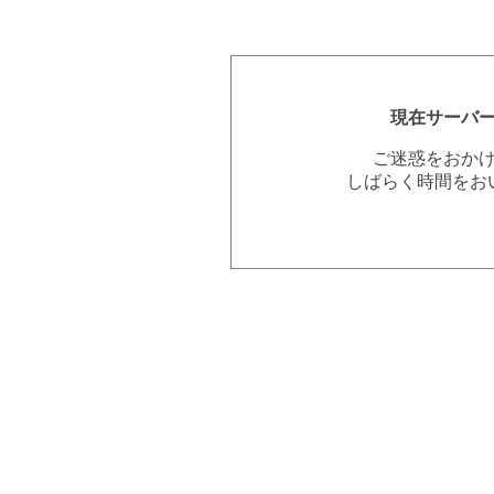
現在サーバ
ご迷惑をおか
しばらく時間をお