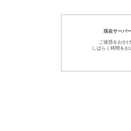
現在サーバ
ご迷惑をおか
しばらく時間をお