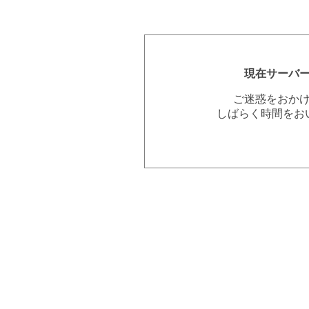
現在サーバ
ご迷惑をおか
しばらく時間をお