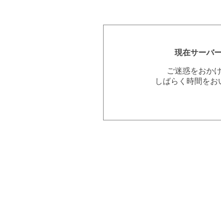
現在サーバ
ご迷惑をおか
しばらく時間をお