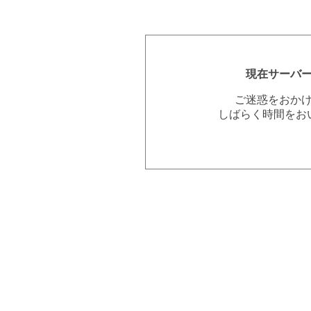
現在サーバ
ご迷惑をおか
しばらく時間をお