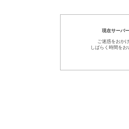
現在サーバ
ご迷惑をおか
しばらく時間をお