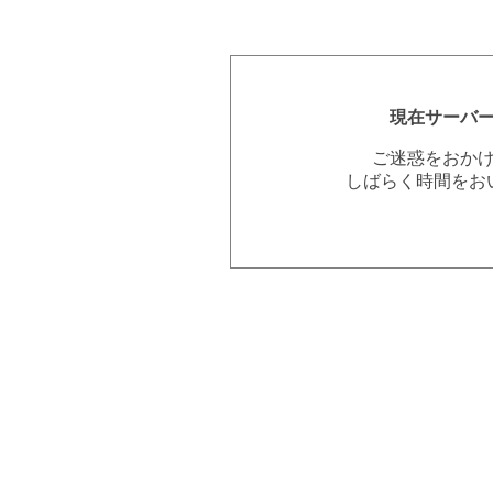
現在サーバ
ご迷惑をおか
しばらく時間をお