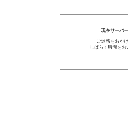
現在サーバ
ご迷惑をおか
しばらく時間をお