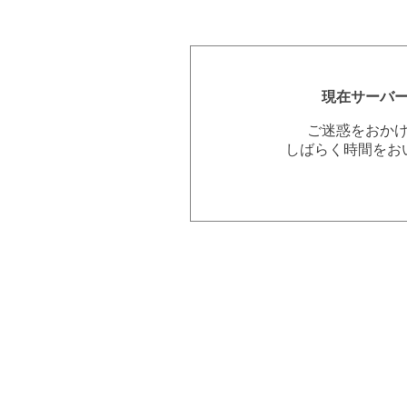
現在サーバ
ご迷惑をおか
しばらく時間をお