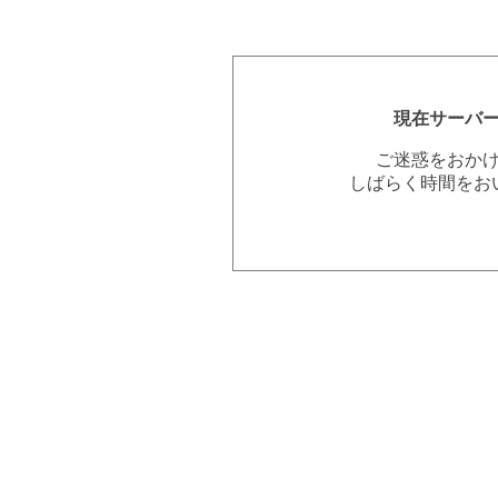
現在サーバ
ご迷惑をおか
しばらく時間をお