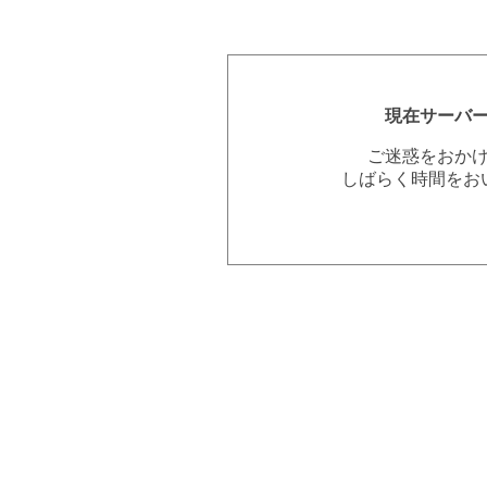
現在サーバ
ご迷惑をおか
しばらく時間をお