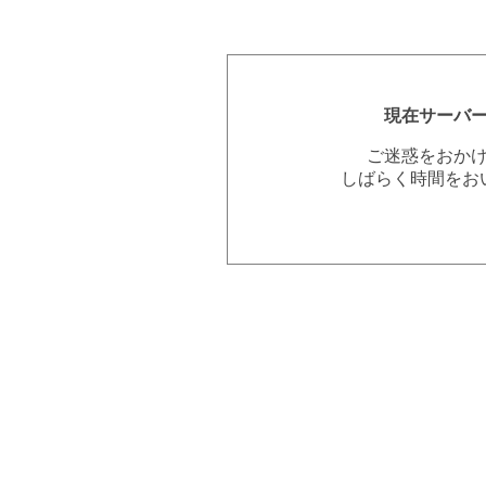
現在サーバ
ご迷惑をおか
しばらく時間をお