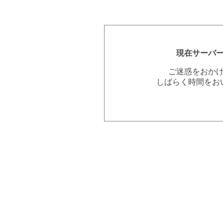
現在サーバ
ご迷惑をおか
しばらく時間をお