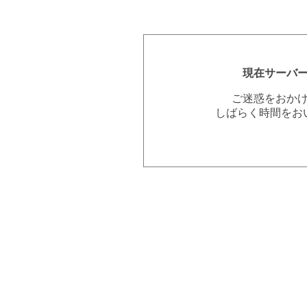
現在サーバ
ご迷惑をおか
しばらく時間をお