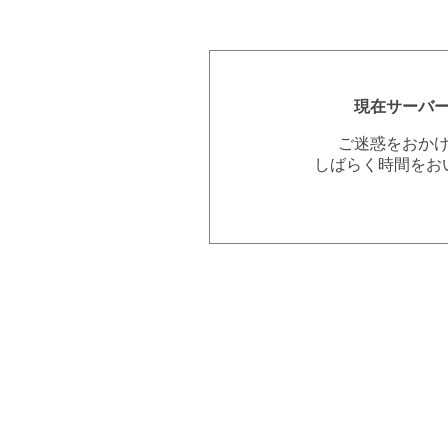
現在サーバ
ご迷惑をおか
しばらく時間をお