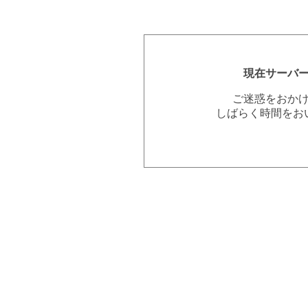
現在サーバ
ご迷惑をおか
しばらく時間をお