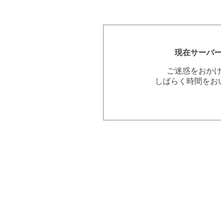
現在サーバ
ご迷惑をおか
しばらく時間をお