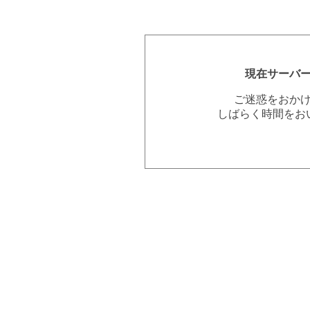
現在サーバ
ご迷惑をおか
しばらく時間をお