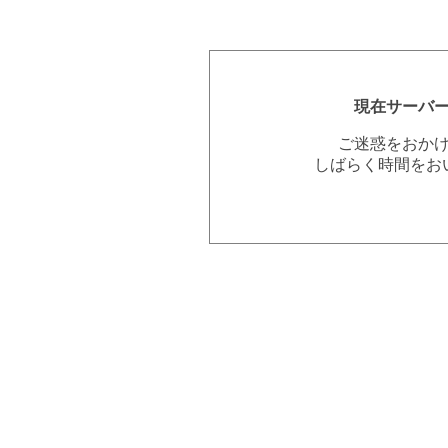
現在サーバ
ご迷惑をおか
しばらく時間をお