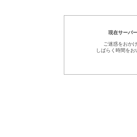
現在サーバ
ご迷惑をおか
しばらく時間をお