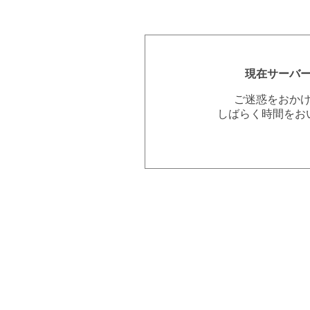
現在サーバ
ご迷惑をおか
しばらく時間をお