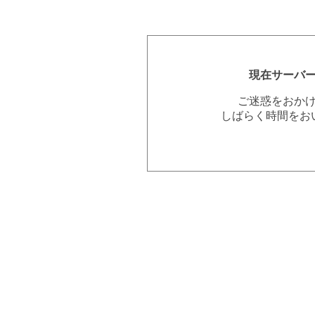
現在サーバ
ご迷惑をおか
しばらく時間をお