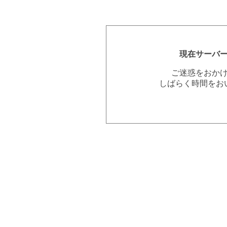
現在サーバ
ご迷惑をおか
しばらく時間をお