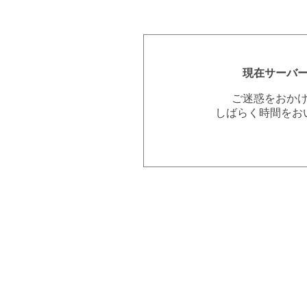
現在サーバ
ご迷惑をおか
しばらく時間をお