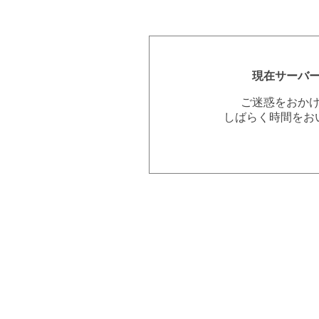
現在サーバ
ご迷惑をおか
しばらく時間をお