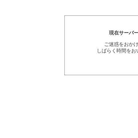
現在サーバ
ご迷惑をおか
しばらく時間をお