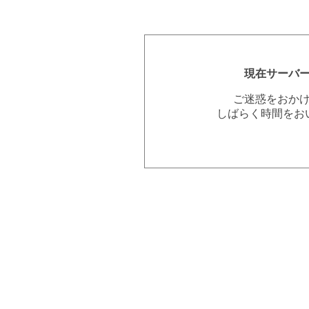
現在サーバ
ご迷惑をおか
しばらく時間をお