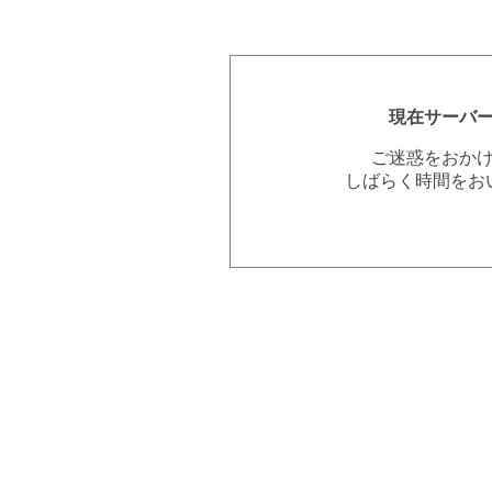
現在サーバ
ご迷惑をおか
しばらく時間をお