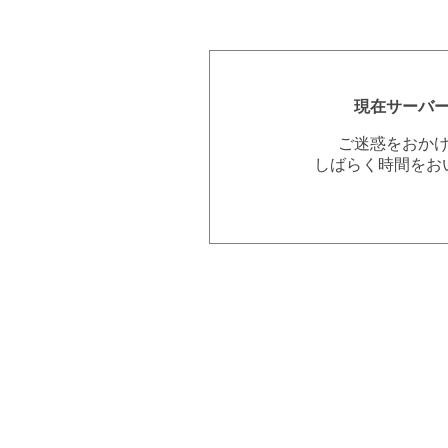
現在サーバ
ご迷惑をおか
しばらく時間をお