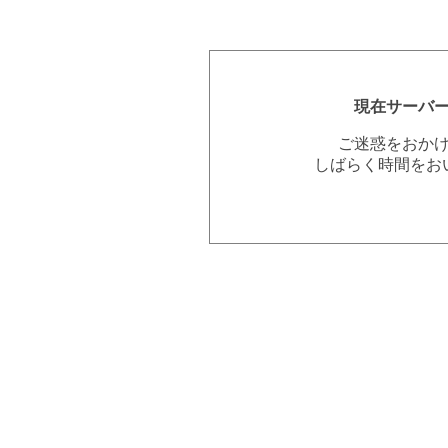
現在サーバ
ご迷惑をおか
しばらく時間をお