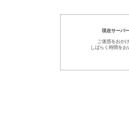
現在サーバ
ご迷惑をおか
しばらく時間をお